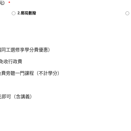
元）
*
2.郵局劃撥
機構同工選修享學分費優惠）
者免收行政費
免費旁聽一門課程（不計學分）
）
元即可（含講義）