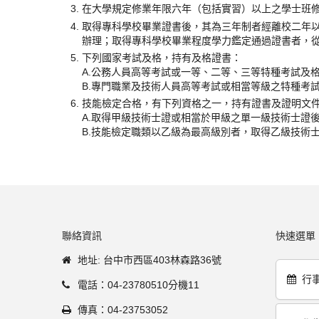
在大學規定修業年限六年（包括實習）以上之學士班
取得專科學校畢業證書後，其為三年制者經離校二年
辦理；取得專科學校畢業程度學力鑑定通過證書者，
下列國家考試及格，持有及格證書：
A.公務人員高等考試或一等、二等、三等特種考試及
B.專門職業及技術人員高等考試或相當等級之特種考
技能檢定合格，有下列資格之一，持有證書及證明文
A.取得甲級技術士證或相當於甲級之單一級技術士證
B.技能檢定職類以乙級為最高級別者，取得乙級技術
聯絡資訊
快速選單
地址: 台中市西區403林森路36號
行
電話：04-23780510分機11
傳真：04-23753052