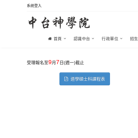
系統登入
首頁
認識中台
行政單位
招
9
7
受理報名至
月
日(週一)截止
道學碩士科課程表