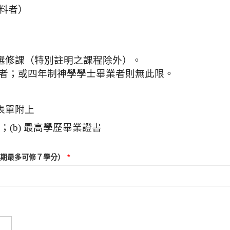
料者）
選修課（特別註明之課程除外）。
者；或四年制神學學士畢業者則無此限。
表單附上
(b) 最高學歷畢業證書
期最多可修７學分）
*