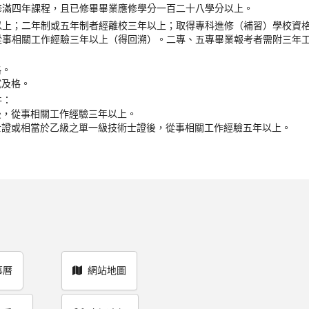
修滿四年課程，且已修畢畢業應修學分一百二十八學分以上。
以上；二年制或五年制者經離校三年以上；取得專科進修（補習）學校資
從事相關工作經驗三年以上（得回溯）。二專、五專畢業報考者需附三年
格。
試及格。
件：
後，從事相關工作經驗三年以上。
士證或相當於乙級之單一級技術士證後，從事相關工作經驗五年以上。
事曆
網站地圖