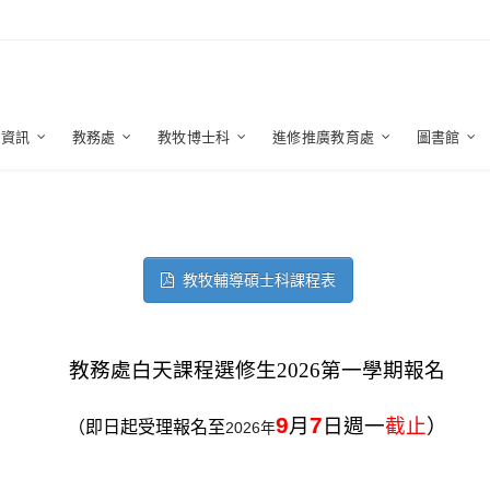
生資訊
教務處
教牧博士科
進修推廣教育處
圖書館
教牧輔導碩士科課程表
教務處白天課程選修生2026第一學期報名
9
7
月
日週一
截止
）
（即日起受理報名至
2026
年