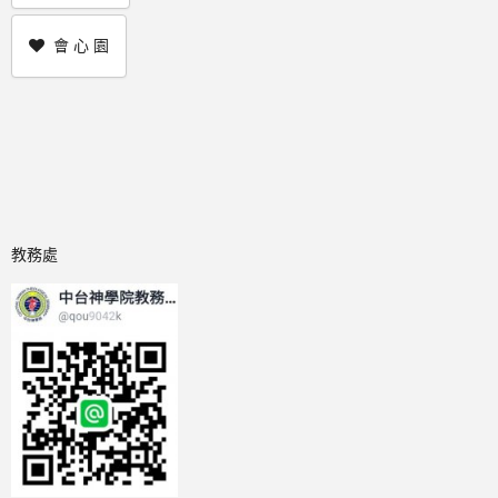
會 心 園
教務處