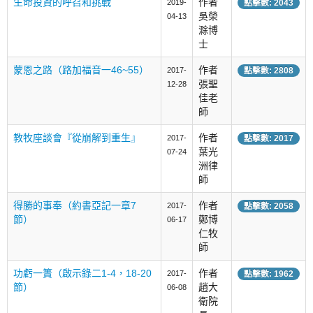
生命投資的呼召和挑戰
作者
2019-
點擊數: 2043
吳榮
04-13
滁博
士
蒙恩之路（路加福音一46~55）
作者
2017-
點擊數: 2808
張聖
12-28
佳老
師
教牧座談會『從崩解到重生』
作者
2017-
點擊數: 2017
葉光
07-24
洲律
師
得勝的事奉（約書亞記一章7
作者
2017-
點擊數: 2058
節）
鄭博
06-17
仁牧
師
功虧一簣（啟示錄二1-4，18-20
作者
2017-
點擊數: 1962
節）
趙大
06-08
衛院