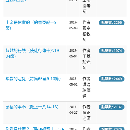
恩老
師
上帝是信實的（約書亞記一9
作者
2017-
點擊數: 2295
節）
張定
05-09
松牧
師
超越的秘訣（使徒行傳十六19-
作者
2017-
點擊數: 1974
34節）
王萃
05-04
珍老
師
年歲的冠冕（詩篇65篇9-13節）
作者
2017-
點擊數: 2449
洪瑞
05-02
玲傳
道
蒙福的事奉（撒上十八14-16）
作者
2017-
點擊數: 2137
陳正
04-27
老師
你看見什麼？（路加福音十一33-
作者
2017-
點擊數: 2076