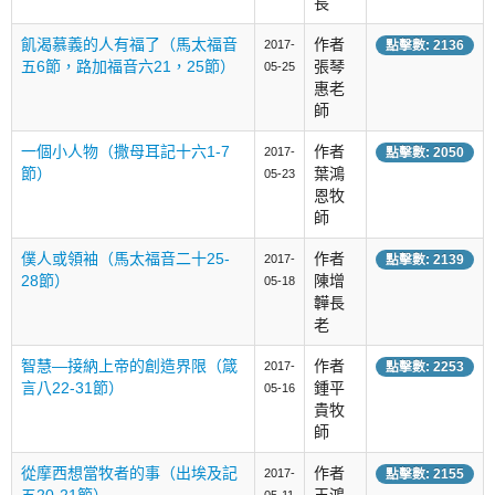
長
飢渴慕義的人有福了（馬太福音
作者
2017-
點擊數: 2136
五6節，路加福音六21，25節）
張琴
05-25
惠老
師
一個小人物（撒母耳記十六1-7
作者
2017-
點擊數: 2050
節）
葉鴻
05-23
恩牧
師
僕人或領袖（馬太福音二十25-
作者
2017-
點擊數: 2139
28節）
陳增
05-18
韡長
老
智慧—接納上帝的創造界限（箴
作者
2017-
點擊數: 2253
言八22-31節）
鍾平
05-16
貴牧
師
從摩西想當牧者的事（出埃及記
作者
2017-
點擊數: 2155
五20-21節）
王鴻
05-11