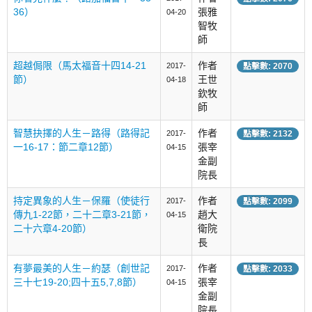
36）
張雅
04-20
智牧
師
超越侷限（馬太福音十四14-21
作者
2017-
點擊數: 2070
節）
王世
04-18
欽牧
師
智慧抉擇的人生－路得（路得記
作者
2017-
點擊數: 2132
一16-17：節二章12節）
張宰
04-15
金副
院長
持定異象的人生－保羅（使徒行
作者
2017-
點擊數: 2099
傳九1-22節，二十二章3-21節，
趙大
04-15
二十六章4-20節）
衛院
長
有夢最美的人生－約瑟（創世記
作者
2017-
點擊數: 2033
三十七19-20;四十五5,7,8節）
張宰
04-15
金副
院長