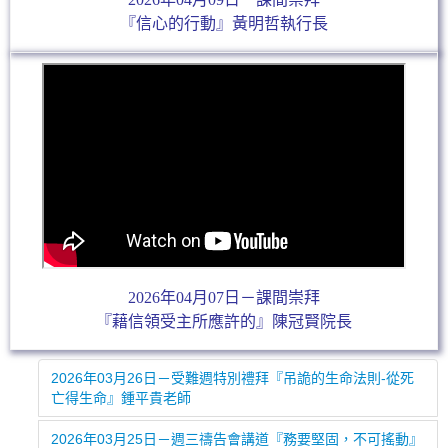
『信心的行動』黃明哲執行長
2026年04月07日－課間崇拜
『藉信領受主所應許的』陳冠賢院長
2026年03月26日－受難週特別禮拜『吊詭的生命法則-從死
亡得生命』鍾平貴老師
2026年03月25日－週三禱告會講道『務要堅固，不可搖動』