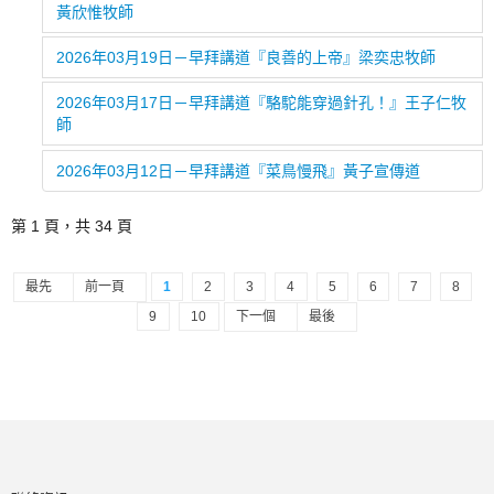
黃欣惟牧師
2026年03月19日－早拜講道『良善的上帝』梁奕忠牧師
2026年03月17日－早拜講道『駱駝能穿過針孔！』王子仁牧
師
2026年03月12日－早拜講道『菜鳥慢飛』黃子宣傳道
第 1 頁，共 34 頁
最先
前一頁
1
2
3
4
5
6
7
8
9
10
下一個
最後