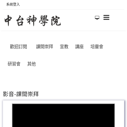
系統登入
歡迎訂閱
課間崇拜
宣教
講座
培靈會
研習會
其他
影音-課間崇拜