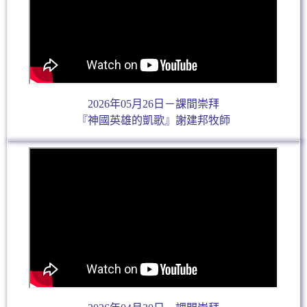
2026年05月26日－課間崇拜
『神國英雄的凱歌』謝建邦牧師