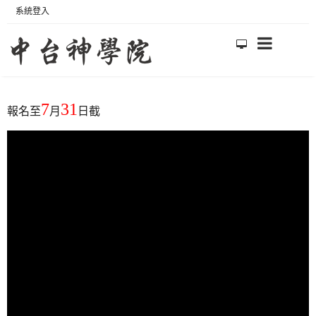
系統登入
7
31
報名至
月
日截