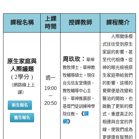
上課
課程名稱
授課教師
課程簡介
時間
人際關係模
式往往受到原生
家庭的影響，甚
周玖玫
：
華神
至代代相傳。從
原生家庭與
教牧博士、華神教
神的眼光檢視原
人際議題
牧輔導碩士。現任
生家庭帶給我們
( 2學分 )
週一
台北信友堂傳道、
的影響，這樣的
（網路線上上
19:00
教牧輔導中心主
覺察便是改變和
課）
－
任、華神推廣部、
醫治的開始，也
20:50
新生報名
基督門徒訓練神學
啟動了更新的模
《
課
院任教。
式，重建真正的
舊生報名
綱
》
相連與合宜的界
線，使我們成為
更健康有智慧的