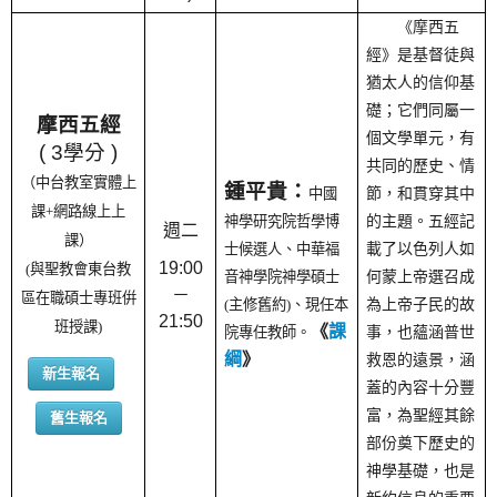
《摩西五
經》是基督徒與
猶太人的信仰基
礎；它們同屬一
摩西五經
個文學單元，有
( 3學分 )
共同的歷史、情
（中台教室實體上
鍾平貴
：
中國
節，和貫穿其中
課+網路線上上
神學研究院哲學博
的主題。五經記
週二
課）
士候選人、中華福
載了以色列人如
19:00
(與聖教會東台教
音神學院神學碩士
何蒙上帝選召成
－
區在職碩士專班倂
(主修舊約)、現任本
為上帝子民的故
21:50
班授課)
《
課
院專任教師。
事，也蘊涵普世
綱
》
救恩的遠景，涵
新生報名
蓋的內容十分豐
富，為聖經其餘
舊生報名
部份奠下歷史的
神學基礎，也是