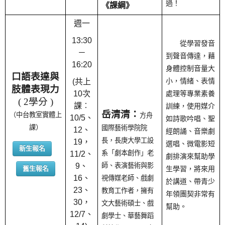
過！
《課綱》
週一
13:30
從學習發音
－
到聲音傳達，藉
16:20
身體控制音量大
口語表達與
(共上
小，情緒、表情
肢體表現力
10次
處理等專業素養
( 2學分 )
課︰
訓練，使用媒介
岳清清：
（中台教室實體上
方舟
10/5、
如詩歌吟唱、聖
課）
國際藝術學院院
12、
經朗誦、音樂劇
長，長庚大學工設
19，
選唱、微電影短
新生報名
系「劇本創作」老
11/2、
劇排演來幫助學
9、
師、表演藝術與影
舊生報名
生學習，將來用
16、
視傳媒老師、戲劇
於講道、帶青少
23、
教育工作者，擁有
年領團契非常有
30，
文大藝術碩士、戲
幫助。
12/7、
劇學士、華藝舞蹈