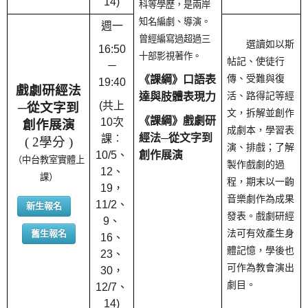
14)
科等學歷，是兩岸
知名編劇、導演。
週一
曾經編寫過超過三
選讀如以斯
16:50
十部影視著作。
帖記、使徒行
－
《課綱》
口語表
傳、受難與復
19:40
戲劇研經法
達與肢體表現力
活、路得記等經
(共上
─從文字到
文，拆解並創作
《課綱》戲劇研
10次
創作展演
成劇本，學習表
經法─從文字到
課︰
( 2學分 )
演、排戲；了解
10/5、
創作展演
（中台教室實體上
製作戲劇的過
12、
課）
程，期末以一齣
19，
音樂劇作為成果
11/2、
新生報名
發表。戲劇研經
9、
舊生報名
法可有效產生身
16、
體記憶，學後也
23、
可作為教會演出
30，
劇目。
12/7、
14)