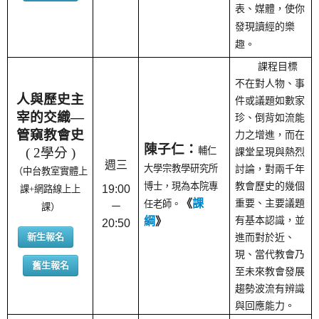
表、媒體，使你
發現讀經的樂
趣。
課程目標
不在對人物、事
人與歷史主
件或議題如數家
宰的交織—
珍、倒背如流能
管窺教會史
力之增進，而在
陳子仁：
( 2學分 )
輔仁
課堂呈現與熱烈
週三
大學宗教學研究所
討論，對兩千年
（中台教室實體上
教會歷史的幾個
博士，現為本院專
19:00
課+網路線上上
《
課
重要、主要議題
任老師。
－
課）
有基本認識，並
綱
》
20:50
新生報名
進而對於近、
現、當代教會乃
舊生報名
至未來教會發展
趨勢波流有辨識
與回應能力。