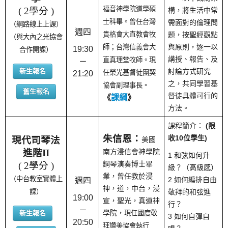
福音神學院道學碩
( 2學分 )
構，將生活中常
士科畢。曾任台灣
需面對的倫理問
（網路線上上課）
週四
貴格會大直教會牧
題，按聖經觀點
（與大內之光協會
與原則，逐一以
師；台灣信義會大
19:30
合作開課）
講授、報告、及
直真理堂牧師。現
－
新生報名
討論方式研究
任榮光基督徒團契
21:20
之，共同學習基
協會副理事長。
舊生報名
督徒具體可行的
《
課綱
》
方法。
課程簡介：
(限
朱信恩：
收10位學生)
現代司琴法
美國
進階II
南方浸信會神學院
1 和弦如何升
鋼琴演奏博士畢
( 2學分 )
級？（高級感）
業，曾任教於浸
（中台教室實體上
2 如何編排自由
週四
神，道，中台，浸
課）
敬拜的和弦進
19:00
宣，聖光，真道神
行？
－
學院，
新生報名
現任國度敬
3 如何自彈自
20:50
拜讚美協會執行