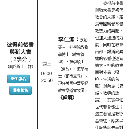
彼得前後書
與猶大書是初代
教會的末期，羅
馬帝國察覺基督
教勢力的興起，
也加大逼迫的力
李仁潔
：
芝加
彼得前後書
度；同時在教會
哥三一神學院教牧
與猶大書
內部、諾斯底異
學博士（教會管
( 2學分 )
端的影響也逐漸
理）、神學碩士
週三
擴大。神的教會
（網路線上上課）
（舊約）、道學碩
面對外患（逼
19:00-
士（都市宣教）、
新生報名
迫、生活的苦
20:50
現任美國中華聖經
難）與內憂（異
舊生報名
教會樂道堂牧師。
端、教導的謬
《課綱》
誤），其實每個
世代都會發生；
這三卷書是教導
基督徒，應該以
什麼態度去面對