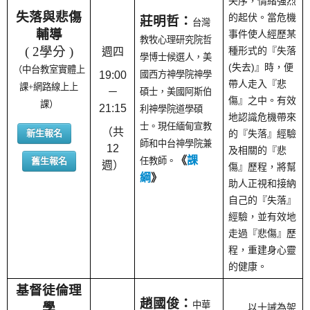
失序，情緒強烈
失落與悲傷
的起伏。當危機
莊明哲：
台灣
輔導
事件使人經歷某
教牧心理研究院哲
( 2學分 )
種形式的『失落
週四
學博士候選人，美
(失去)』時，便
（中台教室實體上
19:00
國西
方神學院神學
帶人走入『悲
課+網路線上上
－
碩士，美國阿斯伯
傷』之中。有效
課）
21:15
利神學院道學碩
地認識危機帶來
士。現任緬甸宣教
（共
新生報名
的『失落』經驗
師和中台神學院兼
12
及相關的『悲
《
課
舊生報名
任教師。
週）
傷』歷程，將幫
綱
》
助人正視和接納
自己的『失落』
經驗，並有效地
走過『悲傷』歷
程，重建身心靈
的健康。
基督徒倫理
趙國俊：
中華
學
以十誡為架