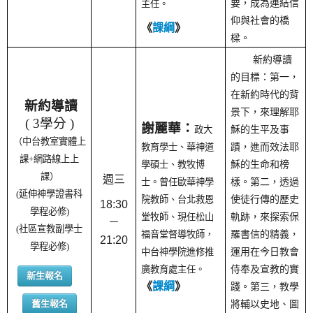
要，成為連結信
主任。
仰與社會的橋
《
課綱
》
樑。
新約導讀
的目標：第一，
在新約時代的背
新約導讀
景下，來理解耶
( 3學分 )
謝麗華：
政大
穌的生平及事
（中台教室實體上
教育學士、華神道
蹟，進而效法耶
課+網路線上上
學碩士、教牧博
穌的生命和榜
課）
週三
士。曾任歐華神學
樣。第二，透過
(延伸神學證書科
院教師、台北救恩
使徒行傳的歷史
18:30
學程必修)
堂牧師、現任松山
軌跡，來探索保
－
(社區宣教副學士
福音堂督導牧師，
羅書信的精義，
21:20
學程必修)
中台神學院進修推
運用在今日教會
廣教育處主任。
侍奉及宣教的實
新生報名
《
課綱
》
踐。第三，教學
舊生報名
將輔以史地、圖