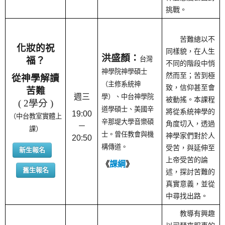
挑戰。
苦難總以不
化妝的祝
同樣貌，在人生
洪盛顏：
福？
台灣
不同的階段中悄
神學院神學碩士
然而至；苦到極
從神學解讀
（主修系統神
致，信仰甚至會
苦難
週三
學）、中台神學院
被動搖。本課程
( 2學分 )
道學碩士、美國辛
將從系統神學的
19:00
（中台教室實體上
辛那堤大學音樂碩
角度切入，透過
－
課）
士。曾任教會與機
神學家們對於人
20:50
構傳道。
受苦，與延伸至
新生報名
上帝受苦的論
《
課綱
》
舊生報名
述，探討苦難的
真實意義，並從
中尋找出路。
教導有興趣