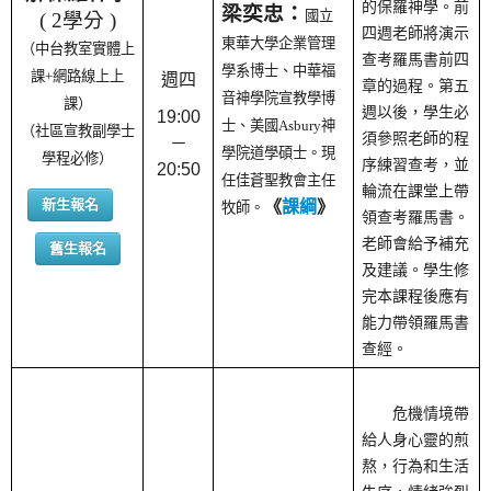
的保羅神學。前
梁奕忠：
國立
( 2學分 )
四週老師將演示
東華大學企業管理
（中台教室實體上
查考羅馬書前四
學系博士、中華福
課+網路線上上
週四
章的過程。第五
音神學院宣教學博
課）
週以後，學生必
19:00
士、美國Asbury神
（社區宣教副學士
須參照老師的程
－
學院道學碩士。現
學程必修）
序練習查考，並
20:50
任佳蒼聖教會主任
輪流在課堂上帶
新生報名
《
課綱
》
牧師。
領查考羅馬書。
老師會給予補充
舊生報名
及建議。學生修
完本課程後應有
能力帶領羅馬書
查經。
危機情境帶
給人身心靈的煎
熬，行為和生活