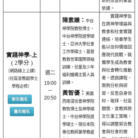
新約信息的重要
依據。
實踐神學旨
陳素謙
：
中台
在將神學理論與
神學院教牧博士，
教會和社會實踐
中台神學院道學碩
連結，培養學生
士，亞洲大學社會
能以信仰價值回
工作學碩士，基督
實踐神學-上
應現代挑戰，裝
教救世軍國際領袖
( 2學分 )
備學生成為教會
訓練，兒童及少年
與社會轉化推動
（網路線上上課）
週二
福利機構主管人員
者。透過課程、
（社區宣教副學士
訓練。
19:00
案例分析與研
學程必修）
－
黃智優
：
習，反思自身信
美國
20:50
新生報名
仰、敬拜、社區
西南浸信會神學院
關懷、宣教與跨
教牧博士及神學碩
舊生報名
文化事工策略，
士，中台神學院道
得以調整契合教
學碩士。現任本院
會與社會的需
專任教師兼學務處