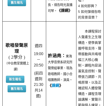
唱？
舊生報名
長，禱告時光直播
4 如何即興？
《課綱》
司琴。
5 如何彈禱告時
的背景音樂？
本課程探討
人聲產生之生理
構造，使學員掌
歌唱發聲原
週四
握呼吸支持、聲
理
19:00
帶振動與共鳴增
許涵堯：
東海
( 2學分 )
－
幅三大核心機
大學音樂系研究所
（中台教室實體上
20:50
制。課程內容涵
聲樂組畢業、現為
課）
蓋氣息控制、聲
(前四
歌唱教師、國小合
帶張力調節、共
週到
新生報名
唱團教師、演員。
鳴原理，以及正
21:30
《
課綱
》
確認知人體發聲
舊生報名
共14
構造。課程含理
週)
論講解、實聲示
範與個人練習。