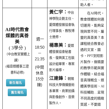
助人者。
黃仁宇：
中台
在AI時代，
神學院企劃主任、
教會媒體如何適
愛媒體發展協會執
切運用，能夠呈
AI時代教會
行理事長、教牧博
現與眾不同、屬
媒體的真善
士進修。
靈的真善美？本
週一
美
課程統合教會必
楊惠美：
愛媒
( 3學分 )
18:50
遇的文宣、圖
體發展協會秘書
－
（中台教室實體上
卡、PPT到短影
長、復興美工包裝
21:35
課）
片製作，做精要
設計組畢業、專案
(福音媒體事工證
(中間
的教學示範與實
影片編導。
書科必修)
休息
作體驗。結合福
江建鋒：
15分
朝陽
音真理概念、媒
新生報名
鐘)
科技大學傳播藝術
體美學技術、AI
系畢業、商業拍攝
舊生報名
科技輔助…呈現
與影像創作、音樂
不同高度的精緻
製作人。
質感，不要錯