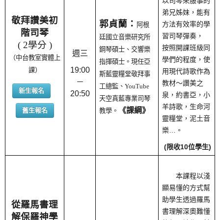
以司琴來服事的
弟兄姊妹，能有
敬拜讚美初
郭貞蘭：
方法有效率的學
阿根
階司琴
習司琴彈奏，
廷國立音樂研究所
( 2學分 )
按照開課班級同
鋼琴碩士、交響樂
週三
（中台教室實體上
學們的程度，使
指揮碩士。現任亞
19:00
課）
用現代詩歌作為
斯藍靈糧堂敬拜事
－
教材～讚美之
工總監、YouTube
新生報名
20:50
泉，約書亞，小
天空真藍專業司琴
羊詩歌，生命河
《課綱》
舊生報名
教學。
靈糧堂，泥土音
樂…。
(限收10位學生)
本課程以淺
顯易懂的方式幫
助學生透過羅馬
從羅馬書理
書理解深奧難懂
解保羅神學