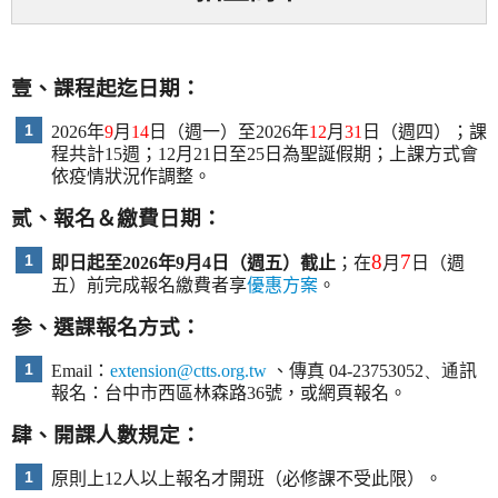
壹、課程起迄日期：
1
2026年
9
月
14
日（週一）至
2026
年
12
月
31
日（週四）；
課
程共計
15
週；12月21日至25日為聖誕假期；
上課方式會
依疫情狀況作調整。
贰、報名＆繳費日期：
8
7
1
即日起至
2026
年9月4日（週五）截
止
；在
月
日（週
五）
前完成報名繳費者享
優惠方案
。
参、選課報名方式：
1
Email
：
extension@ctts.org.tw
、傳真
04-23753052、通
訊
報名：台中市西區林森路
36
號，或網頁報名。
肆、開課人數規定：
1
原則上
12
人以上報名才開班（必修課不受此限）。