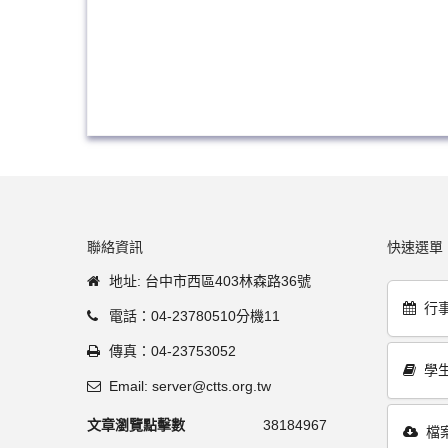
聯絡資訊
快速選單
地址: 台中市西區403林森路36號
行
電話：04-23780510分機11
傳真：04-23753052
學
Email: server@ctts.org.tw
文章瀏覽點擊數
38184967
檔