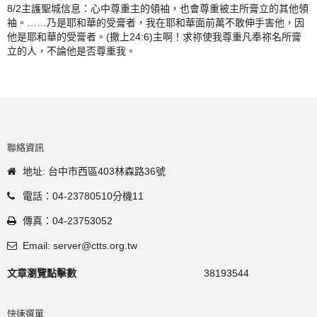
8/2主護聖城信息：心中尊重主的領袖，也會尊重被主所膏立的其他領
袖。……乃是耶和華的受膏者，我在耶和華面前萬不敢伸手害他，因
他是耶和華的受膏者。(撒上24:6)主啊！求祢使我尊重凡奉祢名所膏
立的人，不論他是否尊重我。
聯絡資訊
地址: 台中市西區403林森路36號
電話：04-23780510分機11
傳真：04-23753052
Email: server@ctts.org.tw
文章瀏覽點擊數
38193544
快速選單