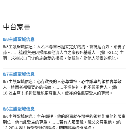
中台家書
8/8主護聖城信息
8/8主護聖城信息：人若不尊重已經立定好的約，會禍延百姓、貽害子
孫。……這饑荒是因掃羅和他流人血之家殺死基遍人。(撒下21:1) 主
啊！求祢以自己守約施慈愛的榜樣，使我信守對他人所做的承諾。
8/7主護聖城信息
8/7主護聖城信息：心存敬畏的人必尊重神，心中謙卑的領袖會尊敬
人，這兩者都需要心的操練。……不懼怕神，也不尊重世人。(路
18:2)主啊！求祢使我能更尊重人，使祢的名能更受人的尊崇。
8/6主護聖城信息
8/6主護聖城信息：主在哪裡，他的服事就在那裡的領袖能讓他的服事
到位，他也能受主的尊重。……若有人服事我，我父必尊重他。(約
12:26)主啊！我緊緊地跟隨祢，時時服事的也是祢。