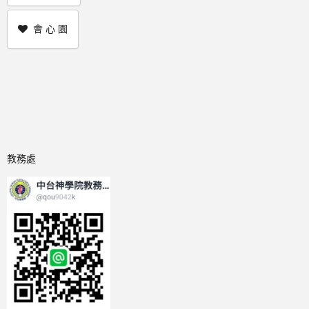
會 心 園
教務處