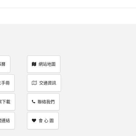
事曆
網站地圖
生手冊
交通資訊
案下載
聯絡我們
關連結
會 心 園