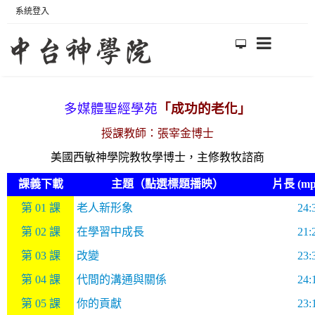
系統登入
多媒體聖經學苑
「成功的老化」
授課教師：
張宰金博士
美國西敏神學院教牧學博士，主修教牧諮商
課義下載
主題（點選標題播映）
片長 (m
第
01
課
老人新形象
24:
第
02
課
在學習中成長
21:
第
03
課
改變
23:
第
04
課
代間的溝通與關係
24:
第
05
課
你的貢獻
23: