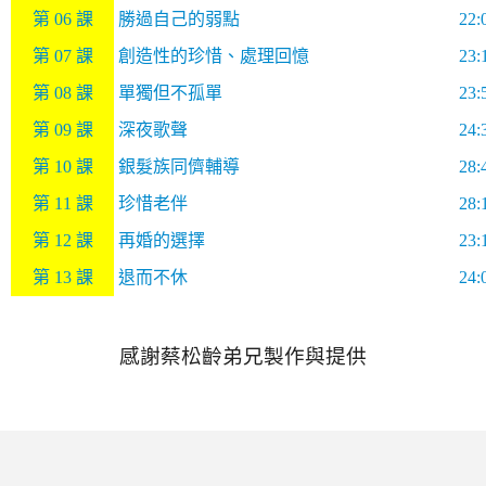
第
06
課
勝過自己的弱點
22:
第
07
課
創造性的珍惜、處理回憶
23:
第
08
課
單獨但不孤單
23:
第
09
課
深夜歌聲
24:
第
10
課
銀髮族同儕輔導
28:
第
11
課
珍惜老伴
28:
第
12
課
再婚的選擇
23:
第
13
課
退而不休
24:
感謝蔡松齡弟兄製作與提供