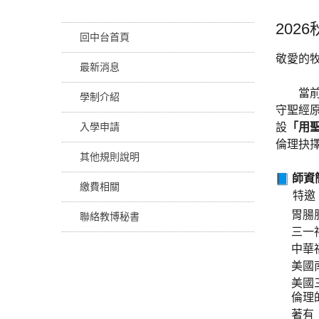
202
回中台首頁
敬愛的
最新消息
當前基
學制介紹
守聖經
入學申請
設
「
用
倫理抉
其他規則說明
師資
繳費相關
特邀，
胃腸
聯絡教博秘書
三一
中華
美國
美國
倫理
著有