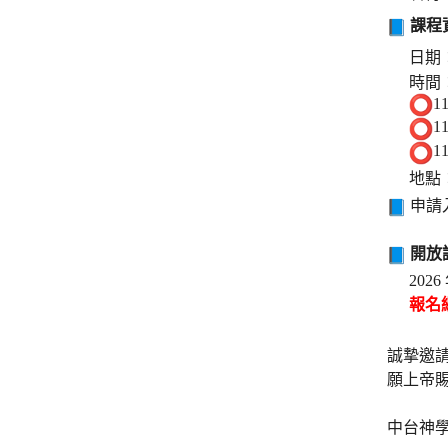
課程
日期：
時間
1
1
1
地點
申請
開放
20
報名
誠摯邀
願上帝
中台神