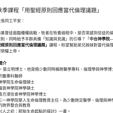
6秋季課程「用聖經原則回應當代倫理議題」
牧長同工平安：
督徒面臨種種挑戰，牧者在牧養過程中，
是否常感到信徒的
原則，同時給予羊群具備「知識與見識」的引導？「
中台神學院
聖經原則回應當代倫理議題」
課程。盼望幫助弟兄姊妹對當代倫
擇榮耀上帝。
簡介
張立明博士，他是極少數同時橫跨醫學專科、
倫理學與神學博
肝膽專科醫師
神學院生命倫理碩士
福音神學院神學碩士
南方浸信會神學院神學博士
三一神學院華人生命倫理教育主任，為少數跨足醫學、
倫理與神
的跨界整合與教育
《人之初：胚胎生命起點的探討》一書。