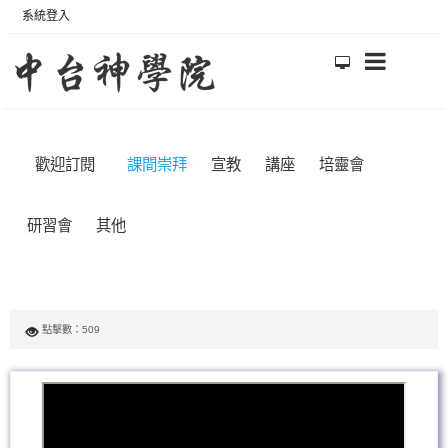
系統登入
歡迎訂閱
課間崇拜
宣教
講座
培靈會
研習會
其他
點擊數：509