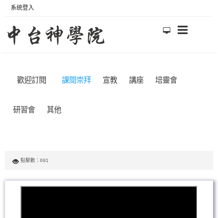
系統登入
歡迎訂閱
課間崇拜
宣教
講座
培靈會
研習會
其他
點擊數：691