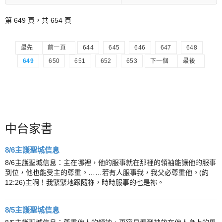
第 649 頁，共 654 頁
最先
前一頁
644
645
646
647
648
649
650
651
652
653
下一個
最後
中台家書
8/6主護聖城信息
8/6主護聖城信息：主在哪裡，他的服事就在那裡的領袖能讓他的服事
到位，他也能受主的尊重。……若有人服事我，我父必尊重他。(約
12:26)主啊！我緊緊地跟隨祢，時時服事的也是祢。
8/5主護聖城信息