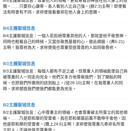
8/5主護聖城信息：尊重他人的領袖，更容易看到神放在他人身上的恩
賜。……只要存心謙卑，各人看別人比自己強。(腓2:3)主啊！即使看
法有時會有不同，求祢使我看重祢在他人身上的恩賜。
8/4主護聖城信息
8/4主護聖城信息：一個人若拒絕尊重其他的人，那就是他不敬畏神、
同時也輕看自己的時候。又當存敬畏基督的心，彼此順服。(弗5:21)
主啊！我尊祢為大，求祢使我也尊重受造尊貴的人如同敬畏祢。
8/3主護聖城信息
8/3主護聖城信息：每個人都有不足之處，但尊重人的領袖能使自己與
被尊重的人一同走向完全。他們又多方地尊敬我們，到了開船的時
候，也把我們所需用的送到船上。(徒28:10)主啊！在我尊重人的同
時，求祢塑造我們使我們都能更為完全。
8/2主護聖城信息
8/2主護聖城信息：心中尊重主的領袖，也會尊重被主所膏立的其他領
袖。……乃是耶和華的受膏者，我在耶和華面前萬不敢伸手害他，因
他是耶和華的受膏者。(撒上24:6)主啊！求祢使我尊重凡奉祢名所膏
立的人，不論他是否尊重我。