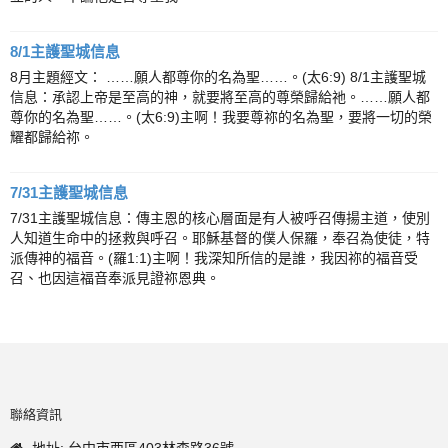
8/1主護聖城信息
8月主題經文： ……願人都尊你的名為聖……。(太6:9) 8/1主護聖城
信息：承認上帝是至高的神，就要將至高的尊榮歸給祂。……願人都
尊你的名為聖……。(太6:9)主啊！我要尊祢的名為聖，要將一切的榮
耀都歸給祢。
7/31主護聖城信息
7/31主護聖城信息：傳主恩的核心層面是有人被呼召傳揚主道，使別
人知道生命中的拯救與呼召。耶穌基督的僕人保羅，奉召為使徒，特
派傳神的福音。(羅1:1)主啊！我深知所信的是誰，我因祢的福音受
召、也因這福音奉派見證祢恩典。
聯絡資訊
地址: 台中市西區403林森路36號