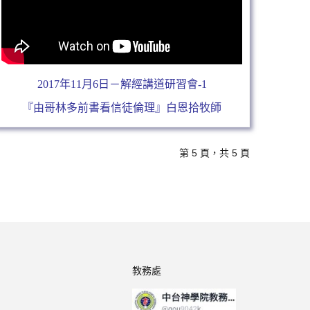
2017年11月6日－解經講道研習會-1
『由哥林多前書看信徒倫理』白恩拾牧師
第 5 頁，共 5 頁
教務處