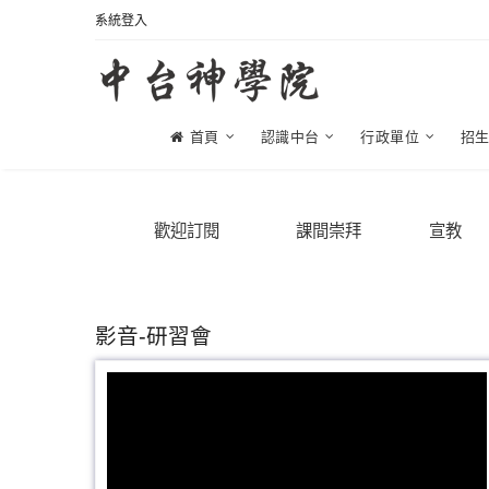
系統登入
首頁
認識中台
行政單位
招
歡迎訂閱
課間崇拜
宣教
影音-研習會