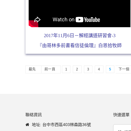
2017年11月6日－解經講道研習會-3
『由哥林多前書看信徒倫理』白恩拾牧師
最先
前一頁
1
2
3
4
5
下一個
聯絡資訊
快速選單
地址: 台中市西區403林森路36號