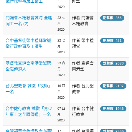
徵行政幹事及工讀生
拜堂
月
2020
門諾會木柵教會誠聘 全職
作者 門諾會
22 七
點擊數: 366
同工一名 (2)
木柵教會
月
2020
台中基督徒榮中禮拜堂誠
作者 榮中禮
22 七
點擊數: 451
徵行政幹事及工讀生
拜堂
月
2020
基督教宣道會南港堂誠聘
作者 宣道會
23 六
點擊數: 2080
全職傳道人
南港堂
月
2020
台北聖教會 誠徵「牧師」
作者 台北聖
16 四
點擊數: 2197
一名
教會
月
2020
台中健行教會 誠徵「青少
作者 台中健
07 四
點擊數: 1946
年事工之全職傳道」一名
行教會
月
2020
台灣福音會內壢教會 誠聘
作者 台灣福
17 二
點擊數: 2366