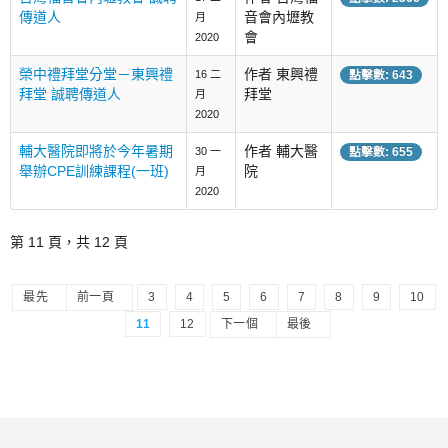
傳道人
音會內壢教
月
會
2020
榮中禮拜堂分堂－東興禮
作者 東興禮
16 二
點擊數: 643
拜堂 誠聘傳道人
拜堂
月
2020
輔大醫院即將於今年暑期
作者 輔大醫
30 一
點擊數: 655
舉辦CPE訓練課程(一班)
院
月
2020
第 11 頁，共 12 頁
最先
前一頁
3
4
5
6
7
8
9
10
11
12
下一個
最後