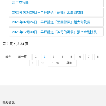
高百克牧師
2026年02月26日－早拜講道『遺囑』孟廣淵牧師
2026年02月24日－早拜講道『堅固保障』趙大衛院長
2025年12月30日－早拜講道『神奇的野餐』張宰金副院長
第 2 頁，共 34 頁
最先
前一頁
1
2
3
4
5
6
7
8
9
10
下一個
最後
聯絡資訊