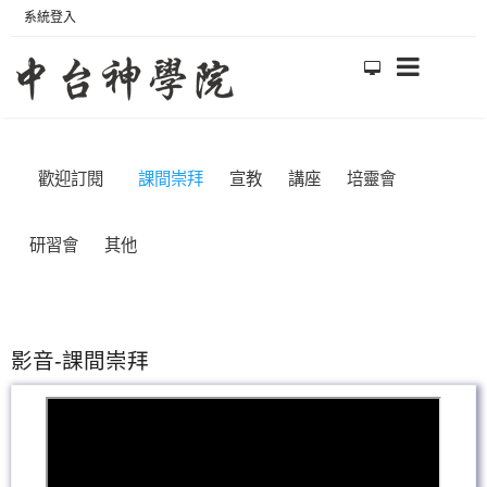
系統登入
歡迎訂閱
課間崇拜
宣教
講座
培靈會
研習會
其他
影音-課間崇拜