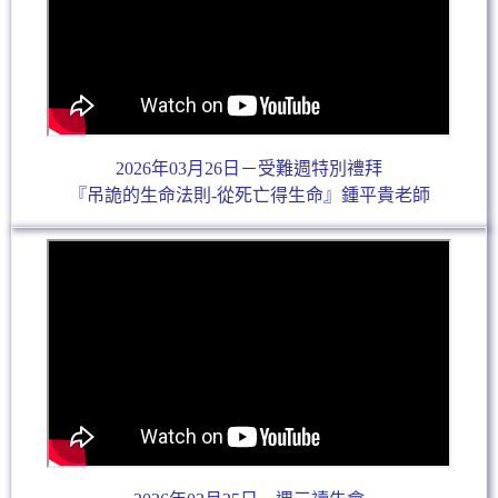
2026年03月26日－受難週特別禮拜
『吊詭的生命法則-從死亡得生命』鍾平貴老師