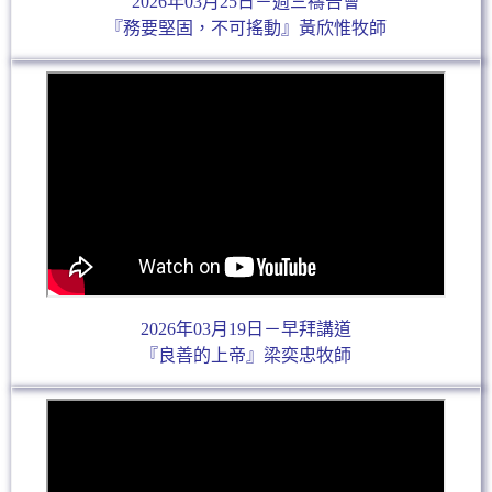
2026年03月25日－週三禱告會
『務要堅固，不可搖動』黃欣惟牧師
2026年03月19日－早拜講道
『良善的上帝』梁奕忠牧師