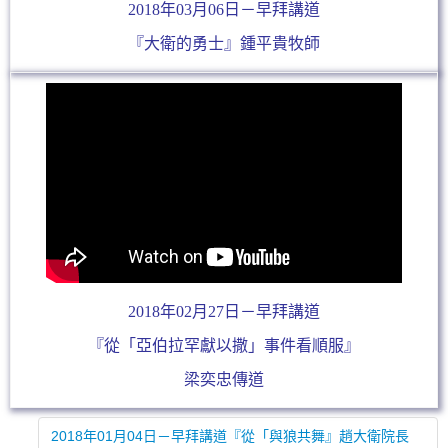
2018年03月06日－早拜講道
『大衛的勇士』鍾平貴牧師
2018年02月27日－早拜講道
『從「亞伯拉罕獻以撒」事件看順服』
梁奕忠傳道
2018年01月04日－早拜講道『從「與狼共舞』趙大衛院長