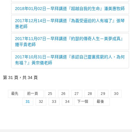
2018年01月02日－早拜講道『超越自我的生命』潘美惠牧師
2017年12月14日－早拜講道『為義受逼迫的人有福了』張琴
惠老師
2017年11月07日－早拜講道『約瑟的傳奇人生－美夢成真』
鍾平貴老師
2017年10月31日－早拜講道『承認自己靈裏貧窮的人，為何
有福？』黃宗儀老師
第 31 頁，共 34 頁
最先
前一頁
25
26
27
28
29
30
31
32
33
34
下一個
最後