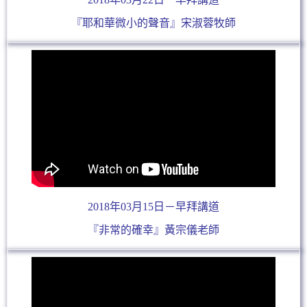
『耶和華微小的聲音』宋淑蓉牧師
2018年03月15日－早拜講道
『非常的確幸』黃宗儀老師