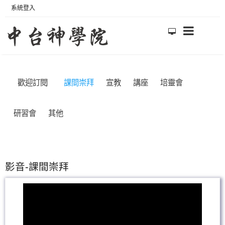
系統登入
歡迎訂閱
課間崇拜
宣教
講座
培靈會
研習會
其他
影音-課間崇拜