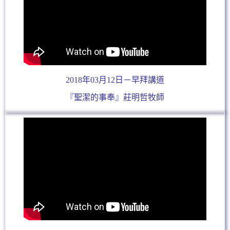
2018年03月12日－早拜講道
『聖潔的事奉』莊明哲牧師