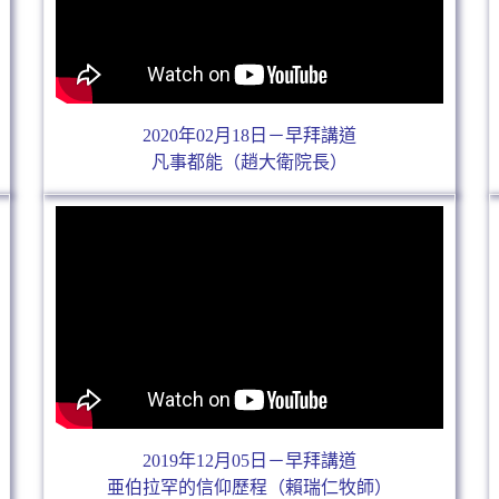
2020年02月18日－早拜講道
凡事都能（趙大衛院長）
2019年12月05日－早拜講道
亜伯拉罕的信仰歷程（賴瑞仁牧師）