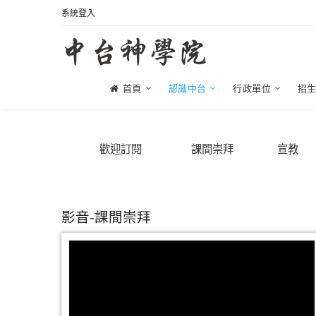
系統登入
首頁
認識中台
行政單位
招
歡迎訂閱
課間崇拜
宣教
影音-課間崇拜