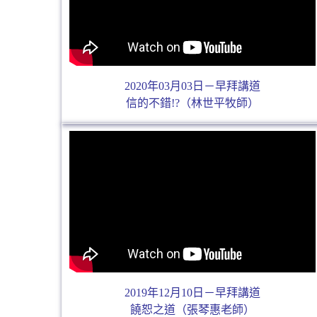
2020年03月03日－早拜講道
信的不錯!?（林世平牧師）
2019年12月10日－早拜講道
饒恕之道（張琴惠老師）