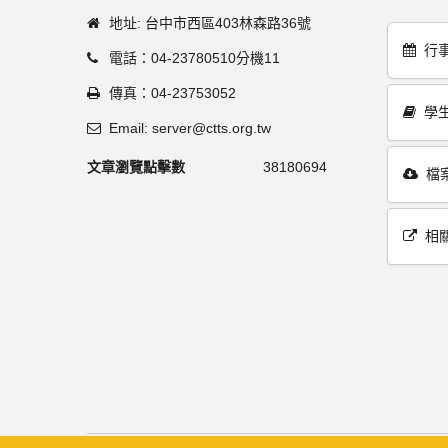
地址: 台中市西區403林森路36號
行
電話：04-23780510分機11
傳真：04-23753052
學
Email: server@ctts.org.tw
文章瀏覽點擊數
38180694
檔
相