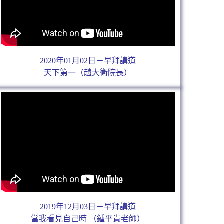
2020年01月02日－早拜講道
天下第一（趙大衛院長）
2019年12月03日－早拜講道
當我看見自己時 （鍾平貴老師）