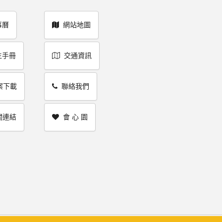
事曆
網站地圖
生手冊
交通資訊
案下載
聯絡我們
關連結
會 心 園