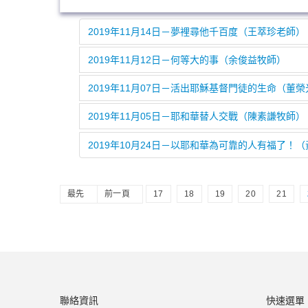
2019年11月14日－夢裡尋他千百度（王萃珍老師）
2019年11月12日－何等大的事（余俊益牧師）
2019年11月07日－活出耶穌基督門徒的生命（董
2019年11月05日－耶和華替人交戰（陳素謙牧師）
2019年10月24日－以耶和華為可靠的人有福了！
最先
前一頁
17
18
19
20
21
聯絡資訊
快速選單