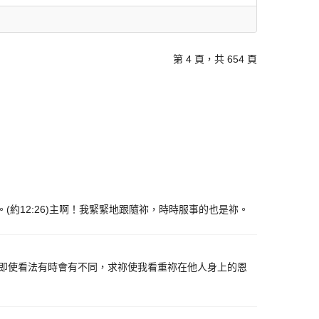
第 4 頁，共 654 頁
約12:26)主啊！我緊緊地跟隨祢，時時服事的也是祢。
啊！即使看法有時會有不同，求祢使我看重祢在他人身上的恩