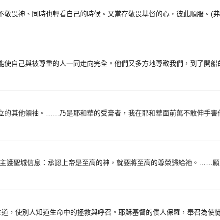
不敬畏神、同時也輕看自己的時候。又當存敬畏基督的心，彼此順服。(弗5
能使自己與被尊重的人一同走向完全。他們又多方地尊敬我們，到了開船的時
立的其他領袖。……乃是耶和華的受膏者，我在耶和華面前萬不敢伸手害他，
 8/1主護聖城信息：承認上帝是至高的神，就要將至高的尊榮歸給祂。……願
主道，使別人知道生命中的拯救與呼召。耶穌基督的僕人保羅，奉召為使徒，