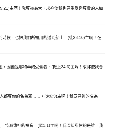
:21)主啊！我尊祢為大，求祢使我也尊重受造尊貴的人如
候，也把我們所需用的送到船上。(徒28:10)主啊！在
因他是耶和華的受膏者。(撒上24:6)主啊！求祢使我尊
人都尊你的名為聖……。(太6:9)主啊！我要尊祢的名為
特派傳神的福音。(羅1:1)主啊！我深知所信的是誰，我