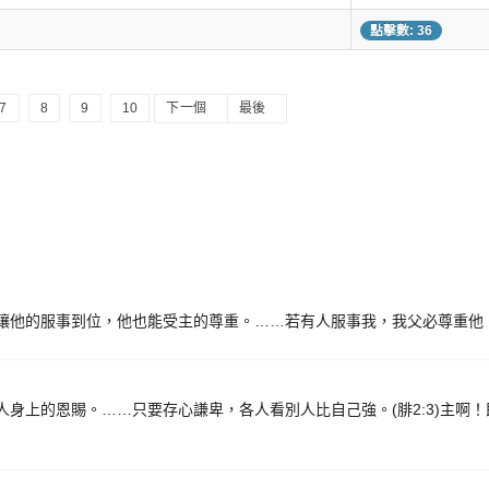
點擊數: 36
7
8
9
10
下一個
最後
讓他的服事到位，他也能受主的尊重。……若有人服事我，我父必尊重他。(
人身上的恩賜。……只要存心謙卑，各人看別人比自己強。(腓2:3)主