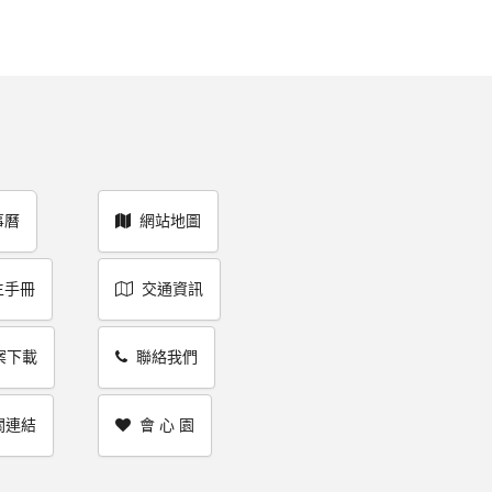
事曆
網站地圖
生手冊
交通資訊
案下載
聯絡我們
關連結
會 心 園