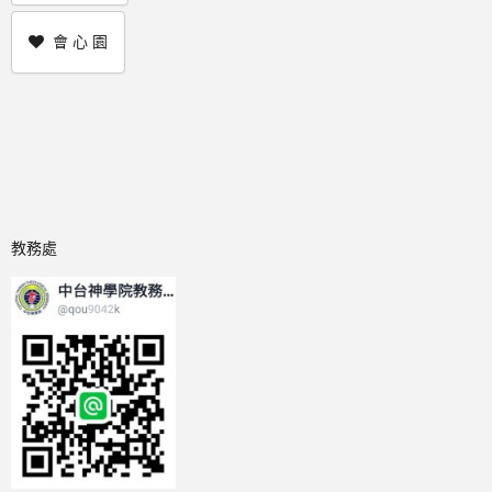
會 心 園
教務處